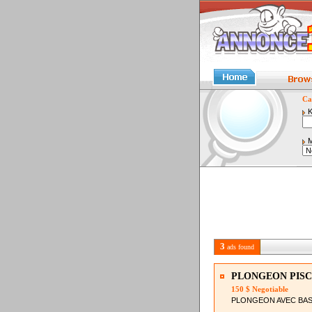
Ca
K
M
3
ads found
PLONGEON PISC
150 $ Negotiable
PLONGEON AVEC BASE