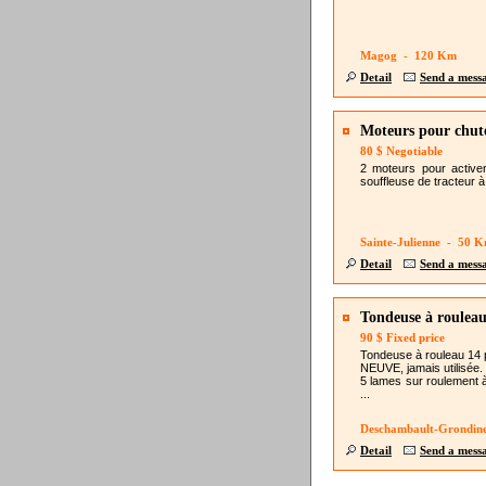
Magog - 120 Km
Detail
Send a mess
Moteurs pour chute
80 $ Negotiable
2 moteurs pour activer
souffleuse de tracteur à
Sainte-Julienne - 50 
Detail
Send a mess
Tondeuse à rouleau
90 $ Fixed price
Tondeuse à rouleau 14 p
NEUVE, jamais utilisée.
5 lames sur roulement à
...
Deschambault-Grondin
Detail
Send a mess