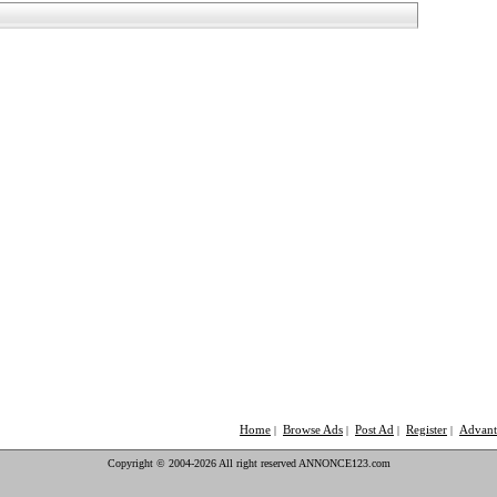
Home
Browse Ads
Post Ad
Register
Advant
|
|
|
|
Copyright © 2004-2026 All right reserved ANNONCE123.com