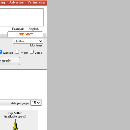
Faq
Advertise
Partnership
Francais
English
Montréal
Wanted
Photo
Video
Ads per page
Top Seller
Available spots!