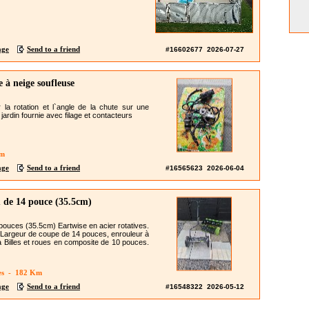
age
Send to a friend
#16602677 2026-07-27
 à neige soufleuse
 la rotation et l`angle de la chute sur une
 jardin fournie avec filage et contacteurs
Km
age
Send to a friend
#16565623 2026-06-04
 de 14 pouce (35.5cm)
ouces (35.5cm) Eartwise en acier rotatives.
 Largeur de coupe de 14 pouces, enrouleur à
 Billes et roues en composite de 10 pouces.
es - 182 Km
age
Send to a friend
#16548322 2026-05-12