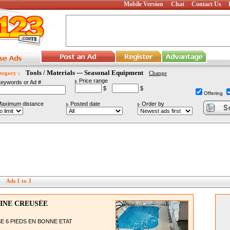
Mobile Version
Chat
Contact Us
Tools / Materials --- Seasonal Equipment
tegory :
Change
Price range
eywords or Ad #
$
$
Offering
aximum distance
Posted date
Order by
Ads 1 to 3
INE CREUSÉE
 6 PIEDS EN BONNE ETAT