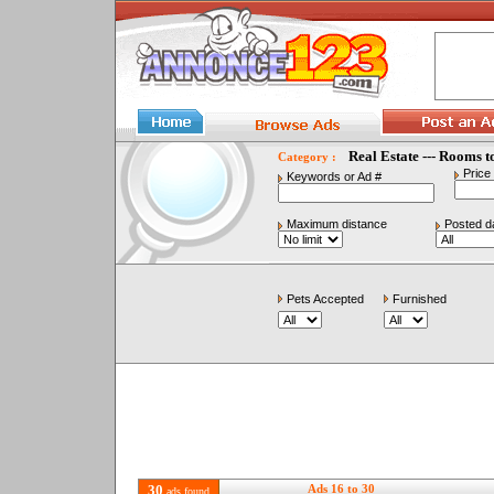
Real Estate --- Rooms t
Category :
Price
Keywords or Ad #
Maximum distance
Posted d
Pets Accepted
Furnished
30
Ads 16 to 30
ads found