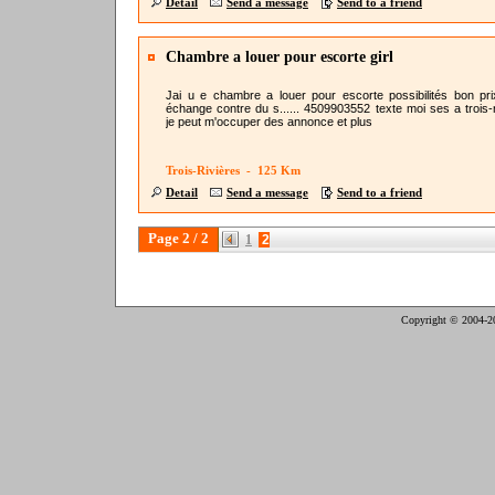
Detail
Send a message
Send to a friend
Chambre a louer pour escorte girl
Jai u e chambre a louer pour escorte possibilités bon pr
échange contre du s...... 4509903552 texte moi ses a trois-r
je peut m'occuper des annonce et plus
Trois-Rivières - 125 Km
Detail
Send a message
Send to a friend
Page 2 / 2
1
2
Copyright © 2004-2