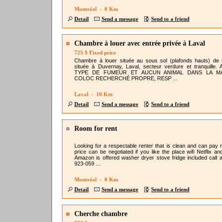
Montréal - 0 Km
Detail
Send a message
Send to a friend
Chambre à louer avec entrée privée à Laval
725 $ Fixed price
Chambre à louer située au sous sol (plafonds hauts) de
située à Duvernay, Laval, secteur verdure et tranquille
TYPE DE FUMEUR ET AUCUN ANIMAL DANS LA MA
COLOC RECHERCHÉ PROPRE, RESP ...
Laval - 10 Km
Detail
Send a message
Send to a friend
Room for rent
Looking for a respectable renter that is clean and can pay 
price can be negotiated if you like the place wifi Netflix an
Amazon is offered washer dryer stove fridge included call a
923-059 ...
Montréal - 0 Km
Detail
Send a message
Send to a friend
Cherche chambre