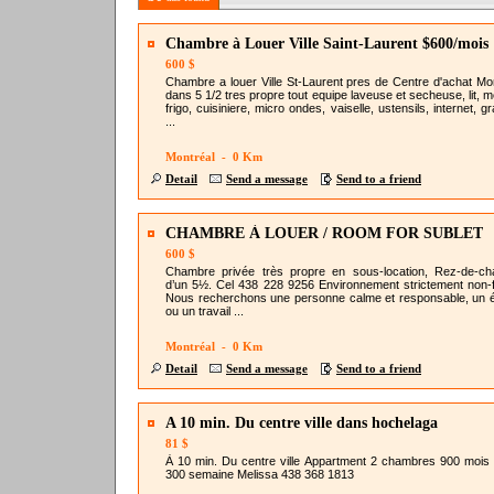
Chambre à Louer Ville Saint-Laurent $600/mois
600 $
Chambre a louer Ville St-Laurent pres de Centre d'achat Mon
dans 5 1/2 tres propre tout equipe laveuse et secheuse, lit, 
frigo, cuisiniere, micro ondes, vaiselle, ustensils, internet, 
...
Montréal - 0 Km
Detail
Send a message
Send to a friend
CHAMBRE À LOUER / ROOM FOR SUBLET
600 $
Chambre privée très propre en sous-location, Rez-de-c
d’un 5½. Cel 438 228 9256 Environnement strictement non-
Nous recherchons une personne calme et responsable, un é
ou un travail ...
Montréal - 0 Km
Detail
Send a message
Send to a friend
A 10 min. Du centre ville dans hochelaga
81 $
À 10 min. Du centre ville Appartment 2 chambres 900 mois 
300 semaine Melissa 438 368 1813