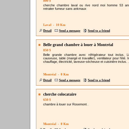
800 $
cherche chambre laval ou rive nord moi homme 53 an
retraiter fumeur sans ankmaux
Laval - 10 Km
Detail
Send a message
Send to a friend
Belle grand chambre à louer à Montréal
850 $
Belle grande chambre avec réfrigérateur tout inclus. Li
causeuse, table (mangé et travailler), ventilateur pour l’été. I
chauffage, électricité, laveuse-sécheuse et cuisinière inclus. .
Montréal - 0 Km
Detail
Send a message
Send to a friend
cherche colocataire
650 $
chambre à louer sur Rosemont .
Montréal - 0 Km