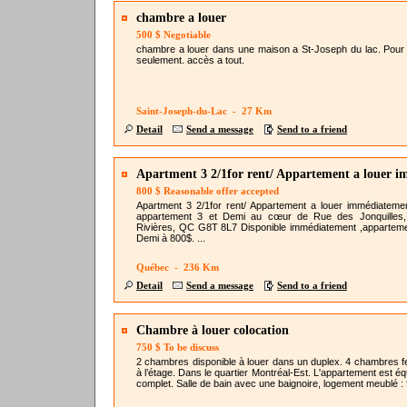
chambre a louer
500 $ Negotiable
chambre a louer dans une maison a St-Joseph du lac. Pou
seulement. accès a tout.
Saint-Joseph-du-Lac - 27 Km
Detail
Send a message
Send to a friend
Apartment 3 2/1for rent/ Appartement a louer 
800 $ Reasonable offer accepted
Apartment 3 2/1for rent/ Appartement a louer immédiatemen
appartement 3 et Demi au cœur de Rue des Jonquilles,
Rivières, QC G8T 8L7 Disponible immédiatement ,apparteme
Demi à 800$. ...
Québec - 236 Km
Detail
Send a message
Send to a friend
Chambre à louer colocation
750 $ To be discuss
2 chambres disponible à louer dans un duplex. 4 chambres 
à l’étage. Dans le quartier Montréal-Est. L'appartement est é
complet. Salle de bain avec une baignoire, logement meublé : f