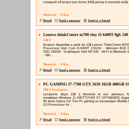
compacte sff propre prix ferme 309$ pickup à montréal seule .
Montréal - 0 Km
Detail
Send a message
Send to a friend
Lenovo thinkCentre m700 tiny i5-6400T 8gb 240
140 $
livraison disponible a partir de 10$ Lenovo ThinkCentre M700
Processeur Intel Core i5-6400T 2.5GHz - Mémoire 8GB 
SSD 240GB - Graphiques Intel HD 530 - Wi-Fi et Bluetooth i
- Win ...
Montréal - 0 Km
Detail
Send a message
Send to a friend
PC GAMING I7-7700 GTX 1650 16GB 480GB S
380 $ Fixed price
Livraisons dispo 10$ à Montréal et ses alentours No
installation Windows 11 (NETTOYER ET OPTIMISER) Supp
89 items Opera GX Tour Pc gaming ou bureautique Modèle
G3 Processeur Int ...
Montréal - 0 Km
Detail
Send a message
Send to a friend