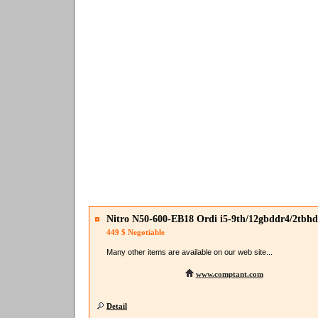
Nitro N50-600-EB18 Ordi i5-9th/12gbddr4/2tbhd
256ssd/1050t
449 $
Negotiable
Many other items are available on our web site...
www.comptant.com
Detail