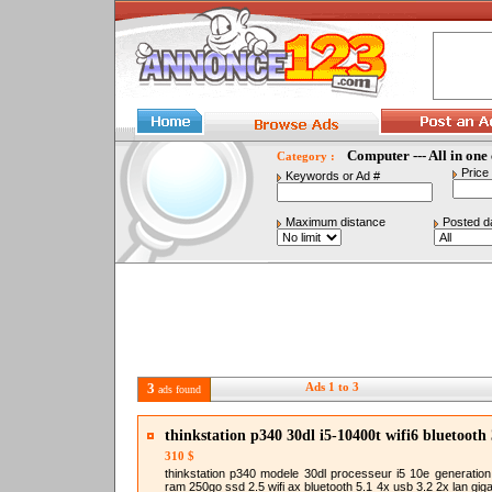
Computer --- All in on
Category :
Price
Keywords or Ad #
Maximum distance
Posted d
3
Ads 1 to 3
ads found
thinkstation p340 30dl i5-10400t wifi6 bluetooth 
310 $
thinkstation p340 modele 30dl processeur i5 10e generation
ram 250go ssd 2.5 wifi ax bluetooth 5.1 4x usb 3.2 2x lan giga