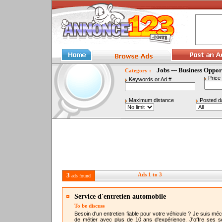
Jobs --- Business Oppor
Category :
Price
Keywords or Ad #
Maximum distance
Posted d
3
Ads 1 to 3
ads found
Service d'entretien automobile
To be discuss
Besoin d'un entretien fiable pour votre véhicule ? Je suis mé
de métier avec plus de 10 ans d'expérience. J'offre ses s