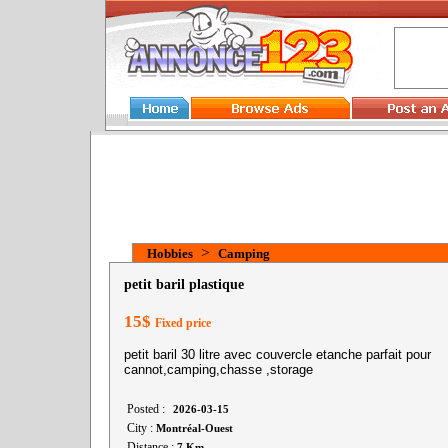
>
Hobbies
Camping
petit baril plastique
15$
Fixed price
petit baril 30 litre avec couvercle etanche parfait pour
cannot,camping,chasse ,storage
Posted :
2026-03-15
City :
Montréal-Ouest
Distance :
7 Km