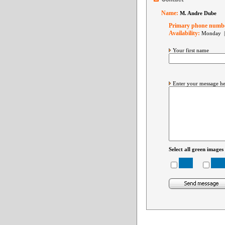
Name:
M. Andre Dube
Primary phone numb
Availability:
Monday |
Your first name
Enter your message he
Select all green images