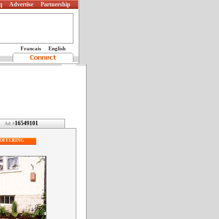
q
Advertise
Partnership
Francais
English
16549101
Ad #
OFFERING