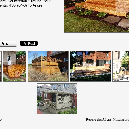
ranti Soumission Gratuite Pour
ents: 438-764-8745 André
ow
Report this Ad as:
Miscategori