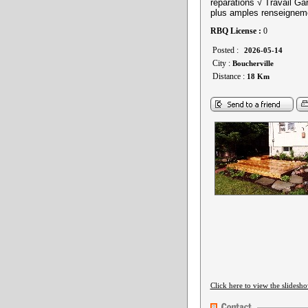
réparations √ Travail Ga
plus amples renseignem
RBQ License :
0
Posted :
2026-05-14
City :
Boucherville
Distance :
18 Km
Click here to view the slidesh