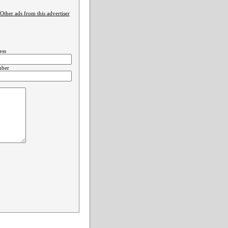
Other ads from this advertiser
ess
mber