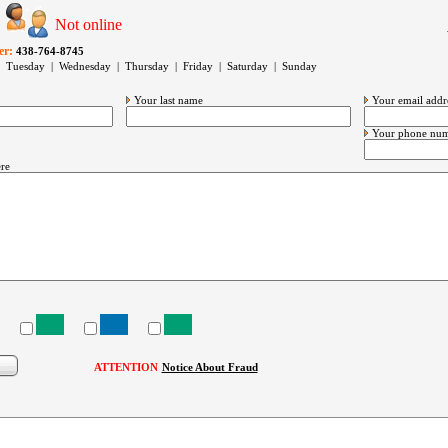
Not online
er:
438-764-8745
 Tuesday | Wednesday | Thursday | Friday | Saturday | Sunday
Your last name
Your email addr
Your phone nu
re
ATTENTION
Notice About Fraud