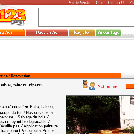
Mobile Version
Chat
Contact Us
Fa
tion / Renovation
sabler, teindre, réparer..
Not online
esoin d'amour? ❤️ Patio, balcon,
occupe de tout! Nos services: √
peinture √ Sablage du bois √
ec nettoyant biodégradable √
s'écaille pas √ Application peinture
t transparent & couleur √ Petites