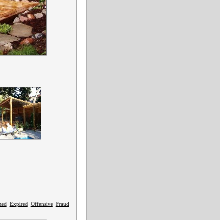
zed
Expired
Offensive
Fraud