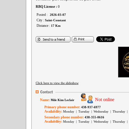
RBQ License :
0
Posted :
2026-03-07
City :
Saint-Constant
Distance :
17 Km
Click here to view the slideshow
Not online
Name:
Mde Kim Leclair
Primary phone number:
438-937-6977
Availability:
Monday | Tuesday | Wednesday | Thursday | 
Secondary phone number:
438-355-0616
Availability:
Monday | Tuesday | Wednesday | Thursday | 